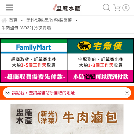
0
首頁
醬料/調味品/炸粉/裝飾葉
-
-
牛肉滷包 [W022] 冷凍賣場
運費150，冷凍滿999免運一箱(20公斤內可裝材積、重量)
請點我，查詢黑貓站所自取的地址
*帶殼類海鮮注意*請流水沖退冰。隔水沖退。完全退冰軟掉
後，即可料理。熟了就可以吃，勿需一直煮，不要久煮。吃
離島無免運門檻，運費一律由貨運公司到府收款，每箱約
了超美味。
$300~400元
運費150，冷凍滿999免運一箱(20公斤內可裝材積、重量)
請點我，查詢黑貓站所自取的地址
*帶殼類海鮮注意*請流水沖退冰。隔水沖退。完全退冰軟掉
後，即可料理。熟了就可以吃，勿需一直煮，不要久煮。吃
離島無免運門檻，運費一律由貨運公司到府收款，每箱約
了超美味。
$300~400元