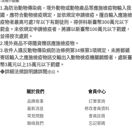
-法規小提醒-
1.為防治動物傳染病，境外動物或動物產品等應施檢疫物輸入我
國，應符合動物檢疫規定，並依規定申請檢疫。擅自輸入應施檢
疫物者最高可處7年以下有期徒刑，得併科新臺幣300萬元以下
罰金。未依規定申請檢疫者，將課以新臺幣100萬元以下罰鍰，
並得按次處罰。
2.境外商品不得隨貨贈送應施檢疫物。
3.收件人違反動物傳染病防治條例第34條第3項規定，未將郵遞
寄送輸入之應施檢疫物送交輸出入動物檢疫機關銷燬者，處新臺
幣3萬元以上15萬元以下罰鍰。
◆詳細法規說明請詳閱
。
連結
關於我們
會員中心
品牌故事
訂單查詢
最新消息
修改會員資料
常見問題
會員註冊
聯絡我們
忘記密碼