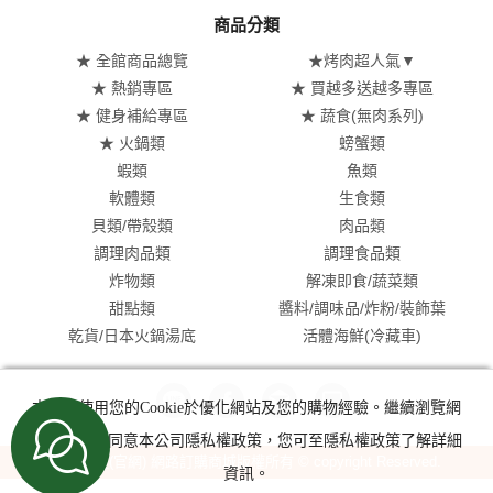
商品分類
★ 全館商品總覽
★烤肉超人氣▼
★ 熱銷專區
★ 買越多送越多專區
★ 健身補給專區
★ 蔬食(無肉系列)
★ 火鍋類
螃蟹類
蝦類
魚類
軟體類
生食類
貝類/帶殼類
肉品類
調理肉品類
調理食品類
炸物類
解凍即食/蔬菜類
甜點類
醬料/調味品/炸粉/裝飾葉
乾貨/日本火鍋湯底
活體海鮮(冷藏車)
本網站使用您的Cookie於優化網站及您的購物經驗。繼續瀏覽網
站即表示您同意本公司隱私權政策，您可至隱私權政策了解詳細
盅龐水產(官網) 網路訂購商城版權所有 © copyright Reserved.
資訊。