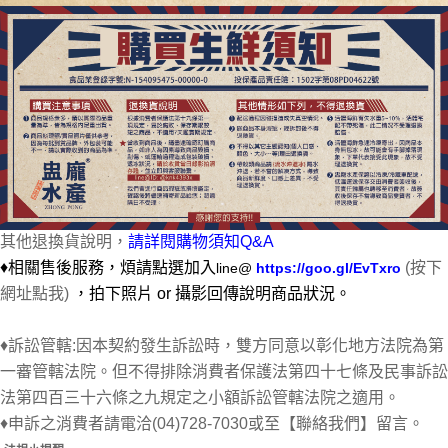
其他退換貨說明，
請詳閱購物須知Q&A
♦相關售後服務，煩請點選加入
(按下
line@
https://goo.gl/EvTxro
網址點我)
，
拍下照片 or 攝影回傳說明商品狀況。
♦訴訟管轄:因本契約發生訴訟時，雙方同意以彰化地方法院為第
一審管轄法院。但不得排除消費者保護法第四十七條及民事訴訟
法第四百三十六條之九規定之小額訴訟管轄法院之適用。
♦申訴之消費者請電洽(04)728-7030或至【聯絡我們】留言。