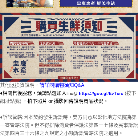
其他退換貨說明，
請詳閱購物須知Q&A
♦相關售後服務，煩請點選加入
(按下
line@
https://goo.gl/EvTxro
網址點我)
，
拍下照片 or 攝影回傳說明商品狀況。
♦訴訟管轄:因本契約發生訴訟時，雙方同意以彰化地方法院為第
一審管轄法院。但不得排除消費者保護法第四十七條及民事訴訟
法第四百三十六條之九規定之小額訴訟管轄法院之適用。