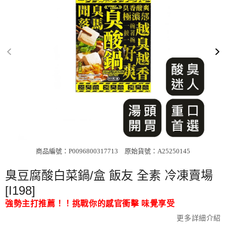
商品編號：P0096800317713
原始貨號：A25250145
臭豆腐酸白菜鍋/盒 飯友 全素 冷凍賣場
[I198]
強勢主打推薦！！挑戰你的感官衝擊 味覺享受
更多詳細介紹