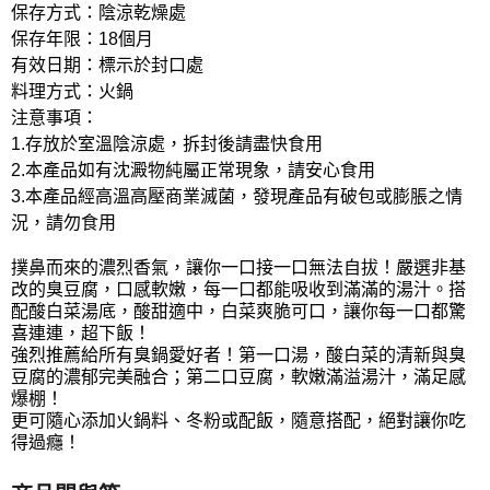
保存方式：陰涼乾燥處
保存年限：18個月
有效日期：標示於封口處
料理方式：火鍋
注意事項：
1.存放於室溫陰涼處，拆封後請盡快食用
2.本產品如有沈澱物純屬正常現象，請安心食用
3.本產品經高溫高壓商業滅菌，發現產品有破包或膨脹之情
況，請勿食用
撲鼻而來的濃烈香氣，讓你一口接一口無法自拔！嚴選非基
改的臭豆腐，口感軟嫩，每一口都能吸收到滿滿的湯汁。搭
配酸白菜湯底，酸甜適中，白菜爽脆可口，讓你每一口都驚
喜連連，超下飯！
強烈推薦給所有臭鍋愛好者！第一口湯，酸白菜的清新與臭
豆腐的濃郁完美融合；第二口豆腐，軟嫩滿溢湯汁，滿足感
爆棚！
更可隨心添加火鍋料、冬粉或配飯，隨意搭配，絕對讓你吃
得過癮！