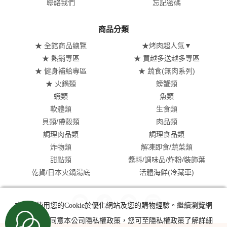
聯絡我們
忘記密碼
商品分類
★ 全館商品總覽
★烤肉超人氣▼
★ 熱銷專區
★ 買越多送越多專區
★ 健身補給專區
★ 蔬食(無肉系列)
★ 火鍋類
螃蟹類
蝦類
魚類
軟體類
生食類
貝類/帶殼類
肉品類
調理肉品類
調理食品類
炸物類
解凍即食/蔬菜類
甜點類
醬料/調味品/炸粉/裝飾葉
乾貨/日本火鍋湯底
活體海鮮(冷藏車)
本網站使用您的Cookie於優化網站及您的購物經驗。繼續瀏覽網
站即表示您同意本公司隱私權政策，您可至隱私權政策了解詳細