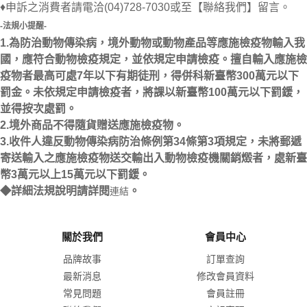
♦申訴之消費者請電洽(04)728-7030或至【聯絡我們】留言。
-法規小提醒-
1.為防治動物傳染病，境外動物或動物產品等應施檢疫物輸入我
國，應符合動物檢疫規定，並依規定申請檢疫。擅自輸入應施檢
疫物者最高可處7年以下有期徒刑，得併科新臺幣300萬元以下
罰金。未依規定申請檢疫者，將課以新臺幣100萬元以下罰鍰，
並得按次處罰。
2.境外商品不得隨貨贈送應施檢疫物。
3.收件人違反動物傳染病防治條例第34條第3項規定，未將郵遞
寄送輸入之應施檢疫物送交輸出入動物檢疫機關銷燬者，處新臺
幣3萬元以上15萬元以下罰鍰。
◆詳細法規說明請詳閱
。
連結
關於我們
會員中心
品牌故事
訂單查詢
最新消息
修改會員資料
常見問題
會員註冊