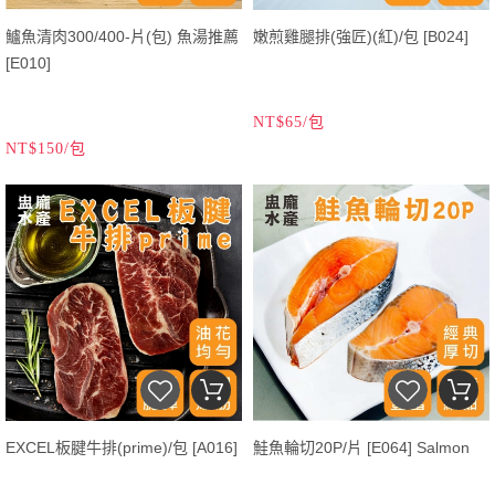
鱸魚清肉300/400-片(包) 魚湯推薦
嫩煎雞腿排(強匠)(紅)/包 [B024]
[E010]
NT$65/包
NT$150/包
EXCEL板腱牛排(prime)/包 [A016]
鮭魚輪切20P/片 [E064] Salmon