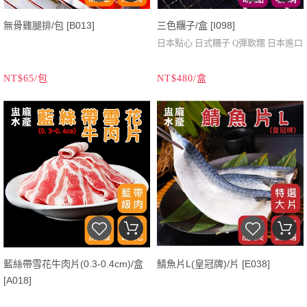
無骨雞腿排/包 [B013]
三色糰子/盒 [I098]
日本點心 日式糰子 Q彈軟糯 日本進口
NT$65/包
NT$480/盒
藍絲帶雪花牛肉片(0.3-0.4cm)/盒
鯖魚片L(皇冠牌)/片 [E038]
[A018]