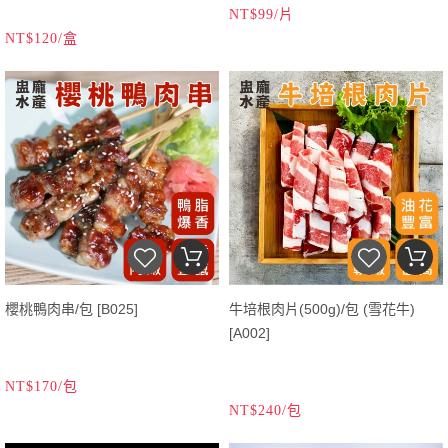
NT$99/片
NT$120/盒
櫻桃鴨肉串/包 [B025]
牛培根肉片(500g)/包 (雪花牛)
[A002]
NT$170/包
NT$240/包