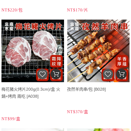
NT$220/包
NT$170/片
梅花豬火烤片200g(0.3cm)/盒 火
孜然羊肉串/包 [B028]
鍋+烤肉 兩吃 [A038]
NT$370/盒
NT$99/盒