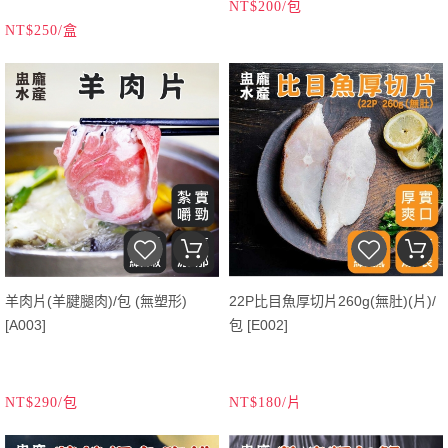
NT$200/包
NT$250/盒
羊肉片(羊腱腿肉)/包 (無塑形)
22P比目魚厚切片260g(無肚)(片)/
[A003]
包 [E002]
NT$290/包
NT$180/片