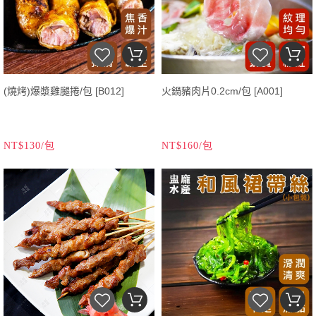
(燒烤)爆漿雞腿捲/包 [B012]
火鍋豬肉片0.2cm/包 [A001]
NT$130/包
NT$160/包