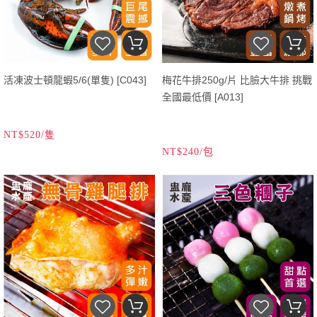
活凍波士頓龍蝦5/6(單隻) [C043]
梅花牛排250g/片 比臉大牛排 挑戰
全國最低價 [A013]
NT$520/隻
NT$240/包