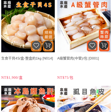
生食干貝4S/盒-整盒約1kg [N014]
A級蟹管肉(中管)/包 [D001]
NT$1,900/盒
NT$75/包