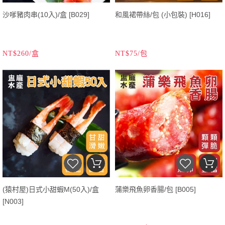
沙嗲豬肉串(10入)/盒 [B029]
和風裙帶絲/包 (小包裝) [H016]
NT$260/盒
NT$75/包
(猿村屋)日式小甜蝦M(50入)/盒
蒲樂飛魚卵香腸/包 [B005]
[N003]