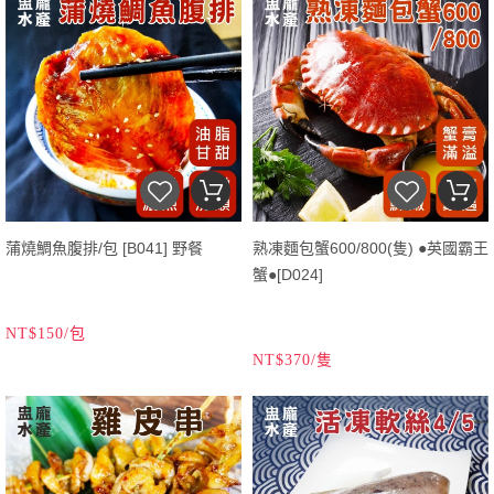
蒲燒鯛魚腹排/包 [B041] 野餐
熟凍麵包蟹600/800(隻) ●英國霸王
蟹●[D024]
NT$150/包
NT$370/隻