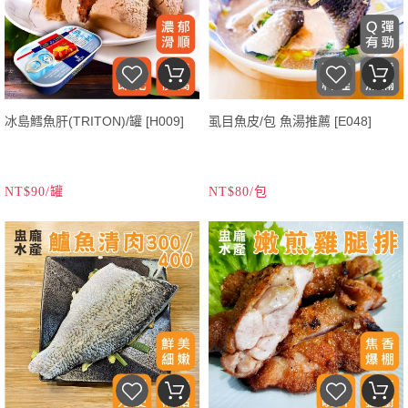
冰島鱈魚肝(TRITON)/罐 [H009]
虱目魚皮/包 魚湯推薦 [E048]
NT$90/罐
NT$80/包