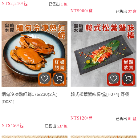
NT$2,210/包
已售出
1 包
NT$900/盒
已售出
27 盒
緬甸冷凍熟紅蟳175/230(2入)
韓式松葉蟹味棒/盒[H074] 野餐
[D031]
NT$120/盒
已售出
81 盒
NT$450/包
已售出
537 包