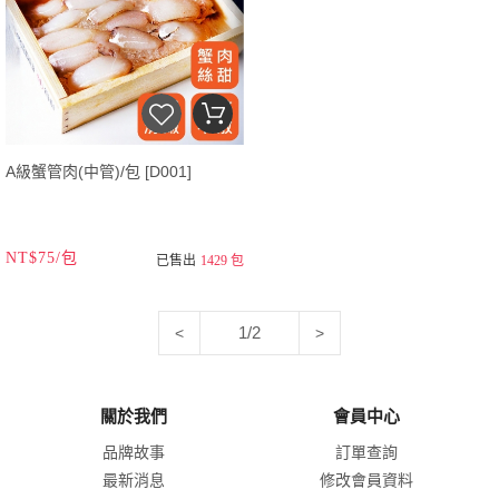
A級蟹管肉(中管)/包 [D001]
NT$75/包
已售出
1429 包
1/2
<
>
關於我們
會員中心
品牌故事
訂單查詢
最新消息
修改會員資料