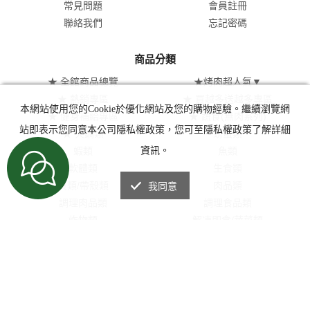
常見問題
會員註冊
聯絡我們
忘記密碼
商品分類
★ 全館商品總覽
★烤肉超人氣▼
★ 熱銷專區
★ 買越多送越多專區
本網站使用您的Cookie於優化網站及您的購物經驗。繼續瀏覽網
★ 健身補給專區
★ 蔬食(無肉系列)
站即表示您同意本公司隱私權政策，您可至隱私權政策了解詳細
★ 火鍋類
螃蟹類
蝦類
魚類
資訊。
軟體類
生食類
貝類/帶殼類
肉品類
我同意
調理肉品類
調理食品類
炸物類
解凍即食/蔬菜類
甜點類
醬料/調味品/炸粉/裝飾葉
乾貨/日本火鍋湯底
活體海鮮(冷藏車)