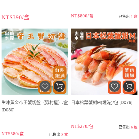
NT$800/盒
NT$390/盒
已售出
1 盒
生凍黃金帝王蟹切盤（猿村屋）/盒
日本松葉蟹鉗M(境港)/包 [D076]
[D080]
NT$270/包
已售出
6 包
NT$580/盒
已售出
3 盒