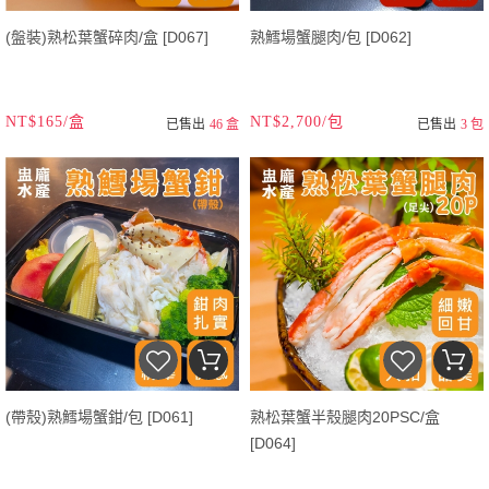
(盤裝)熟松葉蟹碎肉/盒 [D067]
熟鱈場蟹腿肉/包 [D062]
NT$165/盒
NT$2,700/包
已售出
46 盒
已售出
3 包
(帶殼)熟鱈場蟹鉗/包 [D061]
熟松葉蟹半殼腿肉20PSC/盒
[D064]