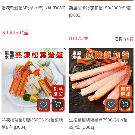
活凍軟殼蟹6P(皇冠牌）/盒 [D086]
斯里蘭卡冷凍花蟹150/200(母)/隻
[D082]
NT$450/盒
NT$75/隻
已售出
6 隻
熟凍松葉蟹切盤350G(小)(蟹築地
生松葉蟹切盤禮盒750G(築地蟹
蟹)/盒 [D034]
商)/盒 [D081]