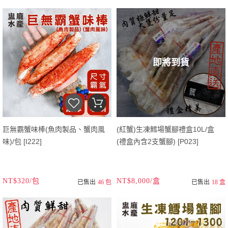
即將到貨
巨無霸蟹味棒(魚肉製品、蟹肉風
(紅蟹)生凍鱈場蟹腳禮盒10L/盒
味)/包 [I222]
(禮盒內含2支蟹腳) [P023]
NT$320/包
NT$8,000/盒
已售出
46 包
已售出
18 盒