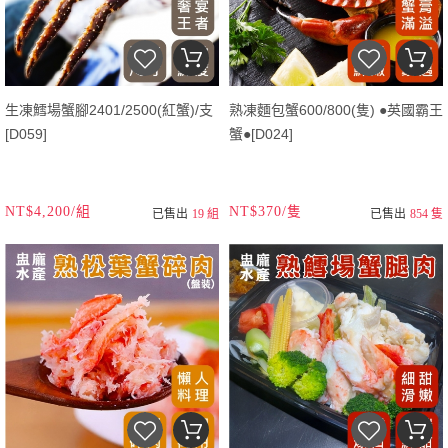
生凍鱈場蟹腳2401/2500(紅蟹)/支
熟凍麵包蟹600/800(隻) ●英國霸王
[D059]
蟹●[D024]
NT$4,200/組
NT$370/隻
已售出
19 組
已售出
854 隻