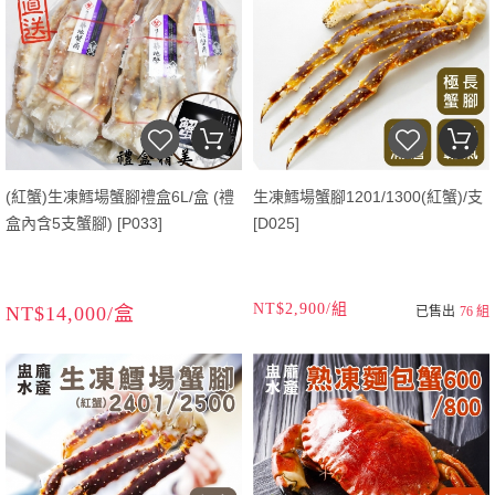
(紅蟹)生凍鱈場蟹腳禮盒6L/盒 (禮
生凍鱈場蟹腳1201/1300(紅蟹)/支
盒內含5支蟹腳) [P033]
[D025]
NT$2,900/組
NT$14,000/盒
已售出
76 組