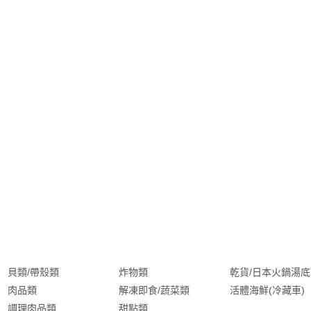
貝類/帶殼類
炸物類
乾貨/日本火鍋湯底
肉品類
解凍即食/蔬菜類
活體海鮮(冷藏車)
調理肉品類
甜點類