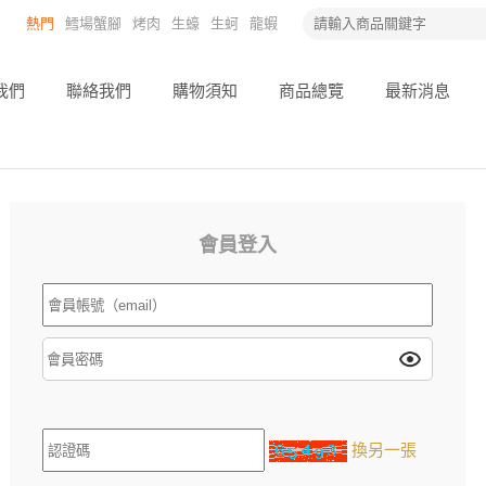
熱門
鱈場蟹腳
烤肉
生蠔
生蚵
龍蝦
鮭魚薄切
活體帝王蟹
魚翅禮盒
生食干
貝
排翅
烏魚子
串
活體
伊比利豬
鮑
我們
聯絡我們
購物須知
商品總覽
最新消息
魚
魚
比臉大牛排
龍蝦
草蝦
牛
火鍋
肉
海熊蝦
蟹
白蝦
天使紅蝦
雞
豬
鮭魚卵
海草蝦
烤乳豬
新光洋菜
會員登入
換另一張