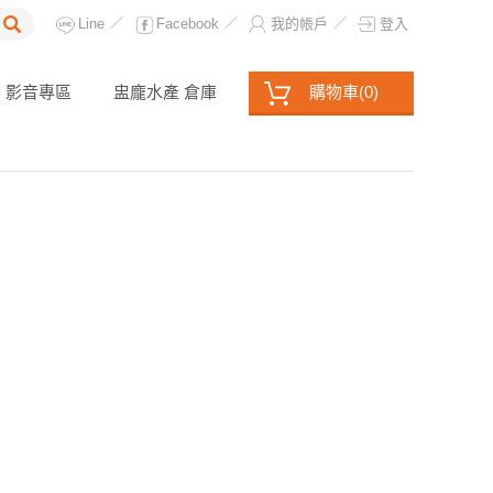
Line
Facebook
我的帳戶
登入
／
／
／
影音專區
盅龐水產 倉庫
購物車
(
0
)