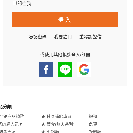
記住我
忘記密碼
我要註冊
重發認證信
或使用其他帳號登入/註冊
品分類
 全館商品總覽
★ 健身補給專區
蝦類
烤肉超人氣▼
★ 蔬食(無肉系列)
魚類
 熱銷專區
★ 火鍋類
軟體類