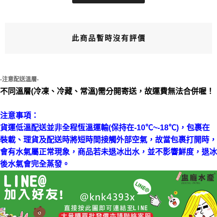
此商品暫時沒有評價
-注意配送溫層-
不同溫層(冷凍、冷藏、常溫)需分開寄送，故運費無法合併喔！
注意事項：
貨運低溫配送並非全程恆溫運輸(保持在-10℃~-18℃)，包裹在
裝載、理貨及配送時將短時間接觸外部空氣，故當包裹打開時，
會有水氣屬正常現象，商品若未退冰出水，並不影響鮮度，退冰
後水氣會完全蒸發。