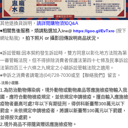
其他退換貨說明，
請詳閱購物須知Q&A
♦相關售後服務，煩請點選加入
(按下
line@
https://goo.gl/EvTxro
網址點我)
，
拍下照片 or 攝影回傳說明商品狀況。
♦訴訟管轄:因本契約發生訴訟時，雙方同意以彰化地方法院為第
一審管轄法院。但不得排除消費者保護法第四十七條及民事訴訟
法第四百三十六條之九規定之小額訴訟管轄法院之適用。
♦申訴之消費者請電洽(04)728-7030或至【聯絡我們】留言。
-法規小提醒-
1.為防治動物傳染病，境外動物或動物產品等應施檢疫物輸入我
國，應符合動物檢疫規定，並依規定申請檢疫。擅自輸入應施檢
疫物者最高可處7年以下有期徒刑，得併科新臺幣300萬元以下
罰金。未依規定申請檢疫者，將課以新臺幣100萬元以下罰鍰，
並得按次處罰。
2.境外商品不得隨貨贈送應施檢疫物。