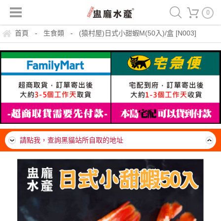
0
首頁
生食類
(猿村屋)日式小甜蝦M(50入)/盒 [N003]
-
-
運費150，冷凍滿999免運一箱(20公斤內可裝材積、重量)
請點我，查詢黑貓站所自取的地址
*帶殼類海鮮注意*請流水沖退冰。隔水沖退。完全退冰軟掉
後，即可料理。熟了就可以吃，勿需一直煮，不要久煮。吃
離島無免運門檻，運費一律由貨運公司到府收款，每箱約
了超美味。
$300~400元
運費150，冷凍滿999免運一箱(20公斤內可裝材積、重量)
請點我，查詢黑貓站所自取的地址
*帶殼類海鮮注意*請流水沖退冰。隔水沖退。完全退冰軟掉
後，即可料理。熟了就可以吃，勿需一直煮，不要久煮。吃
離島無免運門檻，運費一律由貨運公司到府收款，每箱約
了超美味。
$300~400元