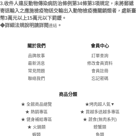
3.收件人違反動物傳染病防治條例第34條第3項規定，未將郵遞
寄送輸入之應施檢疫物送交輸出入動物檢疫機關銷燬者，處新臺
幣3萬元以上15萬元以下罰鍰。
◆詳細法規說明請詳閱
。
連結
關於我們
會員中心
品牌故事
訂單查詢
最新消息
修改會員資料
常見問題
會員註冊
聯絡我們
忘記密碼
商品分類
★ 全館商品總覽
★烤肉超人氣▼
★ 熱銷專區
★ 買越多送越多專區
★ 健身補給專區
★ 蔬食(無肉系列)
★ 火鍋類
螃蟹類
蝦類
魚類