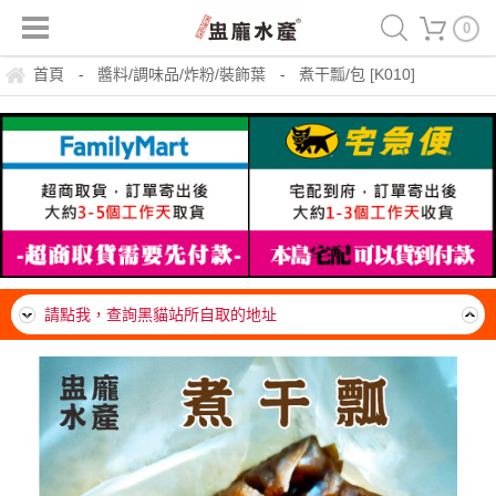
0
首頁
醬料/調味品/炸粉/裝飾葉
煮干瓢/包 [K010]
-
-
運費150，冷凍滿999免運一箱(20公斤內可裝材積、重量)
請點我，查詢黑貓站所自取的地址
*帶殼類海鮮注意*請流水沖退冰。隔水沖退。完全退冰軟掉
後，即可料理。熟了就可以吃，勿需一直煮，不要久煮。吃
離島無免運門檻，運費一律由貨運公司到府收款，每箱約
了超美味。
$300~400元
運費150，冷凍滿999免運一箱(20公斤內可裝材積、重量)
請點我，查詢黑貓站所自取的地址
*帶殼類海鮮注意*請流水沖退冰。隔水沖退。完全退冰軟掉
後，即可料理。熟了就可以吃，勿需一直煮，不要久煮。吃
離島無免運門檻，運費一律由貨運公司到府收款，每箱約
了超美味。
$300~400元