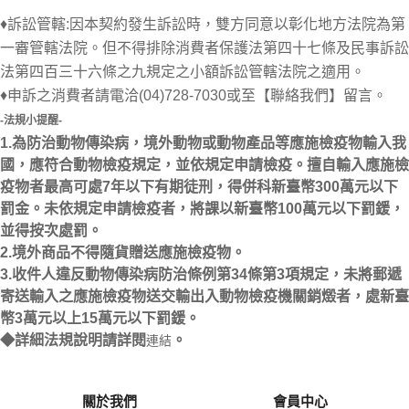
♦訴訟管轄:因本契約發生訴訟時，雙方同意以彰化地方法院為第
一審管轄法院。但不得排除消費者保護法第四十七條及民事訴訟
法第四百三十六條之九規定之小額訴訟管轄法院之適用。
♦申訴之消費者請電洽(04)728-7030或至【聯絡我們】留言。
-法規小提醒-
1.為防治動物傳染病，境外動物或動物產品等應施檢疫物輸入我
國，應符合動物檢疫規定，並依規定申請檢疫。擅自輸入應施檢
疫物者最高可處7年以下有期徒刑，得併科新臺幣300萬元以下
罰金。未依規定申請檢疫者，將課以新臺幣100萬元以下罰鍰，
並得按次處罰。
2.境外商品不得隨貨贈送應施檢疫物。
3.收件人違反動物傳染病防治條例第34條第3項規定，未將郵遞
寄送輸入之應施檢疫物送交輸出入動物檢疫機關銷燬者，處新臺
幣3萬元以上15萬元以下罰鍰。
◆詳細法規說明請詳閱
。
連結
關於我們
會員中心