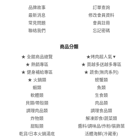
品牌故事
訂單查詢
最新消息
修改會員資料
常見問題
會員註冊
聯絡我們
忘記密碼
商品分類
★ 全館商品總覽
★烤肉超人氣▼
★ 熱銷專區
★ 買越多送越多專區
★ 健身補給專區
★ 蔬食(無肉系列)
★ 火鍋類
螃蟹類
蝦類
魚類
軟體類
生食類
貝類/帶殼類
肉品類
調理肉品類
調理食品類
炸物類
解凍即食/蔬菜類
甜點類
醬料/調味品/炸粉/裝飾葉
乾貨/日本火鍋湯底
活體海鮮(冷藏車)