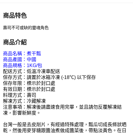
商品特色
壽司不可或缺的靈魂角色
商品介紹
商品名稱：煮干瓢
商品產國：中國
商品規格：1KG/包
配送方式：低溫冷凍車配送
保存方式：請置於冰箱冷凍 (-18℃) 以下保存
保存年限：標示於封口處
有效日期：標示於封口處
料理方式：壽司
解凍方式：冷藏解凍
注意事項：解凍後請盡速食用完畢，並且請勿反覆解凍結
凍，影響新鮮度。
台灣一般是去皮削片，有經過特殊處理，瓢瓜切成長條狀晒
乾，然後用麥芽糖跟醬油煮做成醬菜後，帶點淡黃色。在日