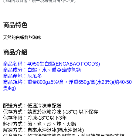
小時內取貨者，統一現場備貨唷٩(^ᴗ^)۶).
商品特色
天然的白蝦鮮甜滋味
商品介紹
商品名稱：40/50生白蝦(ENGABAO FOODS)
商品成分：白蝦、水、偏亞硫酸氫鈉
商品產地：厄瓜多
商品規格：重量800g±5%/盒，淨重650g/盒(水23%)(約40-50
隻/kg)
配送方式：低溫冷凍車配送
保存方式：請置於冰箱冷凍 (-18℃) 以下保存
保存年限：冷凍-18°C以下3年
料理方式：煎、煮、炒、炸、火鍋
解凍方式：自來水沖退冰(隔水沖退冰)