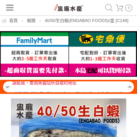
0
首頁
蝦類
40/50生白蝦(ENGABAO FOODS)/盒 [C148]
-
-
運費150，冷凍滿999免運一箱(20公斤內可裝材積、重量)
請點我，查詢黑貓站所自取的地址
*帶殼類海鮮注意*請流水沖退冰。隔水沖退。完全退冰軟掉
後，即可料理。熟了就可以吃，勿需一直煮，不要久煮。吃
離島無免運門檻，運費一律由貨運公司到府收款，每箱約
了超美味。
$300~400元
運費150，冷凍滿999免運一箱(20公斤內可裝材積、重量)
請點我，查詢黑貓站所自取的地址
*帶殼類海鮮注意*請流水沖退冰。隔水沖退。完全退冰軟掉
後，即可料理。熟了就可以吃，勿需一直煮，不要久煮。吃
離島無免運門檻，運費一律由貨運公司到府收款，每箱約
了超美味。
$300~400元