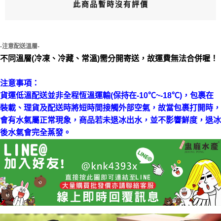
此商品暫時沒有評價
-注意配送溫層-
不同溫層(冷凍、冷藏、常溫)需分開寄送，故運費無法合併喔！
注意事項：
貨運低溫配送並非全程恆溫運輸(保持在-10℃~-18℃)，包裹在
裝載、理貨及配送時將短時間接觸外部空氣，故當包裹打開時，
會有水氣屬正常現象，商品若未退冰出水，並不影響鮮度，退冰
後水氣會完全蒸發。