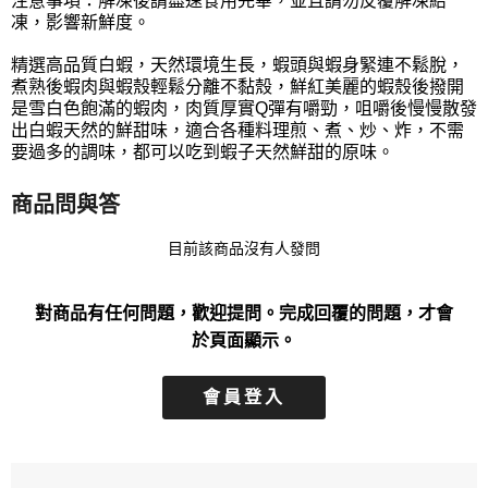
注意事項：解凍後請盡速食用完畢，並且請勿反覆解凍結
凍，影響新鮮度。
精選高品質白蝦，天然環境生長，蝦頭與蝦身緊連不鬆脫，
煮熟後蝦肉與蝦殼輕鬆分離不黏殼，鮮紅美麗的蝦殼後撥開
是雪白色飽滿的蝦肉，肉質厚實Q彈有嚼勁，咀嚼後慢慢散發
出白蝦天然的鮮甜味，適合各種料理煎、煮、炒、炸，不需
要過多的調味，都可以吃到蝦子天然鮮甜的原味。
商品問與答
目前該商品沒有人發問
對商品有任何問題，歡迎提問。完成回覆的問題，才會
於頁面顯示。
會員登入