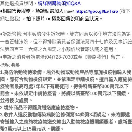
其他退換貨說明，
請詳閱購物須知Q&A
♦相關售後服務，煩請點選加入
(按下
line@
https://goo.gl/EvTxro
網址點我)
，
拍下照片 or 攝影回傳說明商品狀況。
♦訴訟管轄:因本契約發生訴訟時，雙方同意以彰化地方法院為第
一審管轄法院。但不得排除消費者保護法第四十七條及民事訴訟
法第四百三十六條之九規定之小額訴訟管轄法院之適用。
♦申訴之消費者請電洽(04)728-7030或至【聯絡我們】留言。
-法規小提醒-
1.為防治動物傳染病，境外動物或動物產品等應施檢疫物輸入我
國，應符合動物檢疫規定，並依規定申請檢疫。擅自輸入應施檢
疫物者最高可處7年以下有期徒刑，得併科新臺幣300萬元以下
罰金。未依規定申請檢疫者，將課以新臺幣100萬元以下罰鍰，
並得按次處罰。
2.境外商品不得隨貨贈送應施檢疫物。
3.收件人違反動物傳染病防治條例第34條第3項規定，未將郵遞
寄送輸入之應施檢疫物送交輸出入動物檢疫機關銷燬者，處新臺
幣3萬元以上15萬元以下罰鍰。