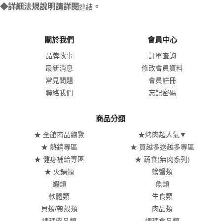
◆詳細法規說明請詳閱
。
連結
關於我們
會員中心
品牌故事
訂單查詢
最新消息
修改會員資料
常見問題
會員註冊
聯絡我們
忘記密碼
商品分類
★ 全館商品總覽
★烤肉超人氣▼
★ 熱銷專區
★ 買越多送越多專區
★ 健身補給專區
★ 蔬食(無肉系列)
★ 火鍋類
螃蟹類
蝦類
魚類
軟體類
生食類
貝類/帶殼類
肉品類