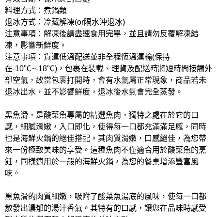
料理方式：煮鍋類
退冰方式：冷藏解凍(or隔水沖退冰)
注意事項：解凍後請盡速食用完畢，並且請勿反覆解凍結
凍，影響新鮮度。
注意事項：貨運低溫配送並非全程恆溫運輸(保持
在-10℃~-18℃)，包裹在裝載、理貨及配送時將短時間接觸外
部空氣，故當包裹打開時，會有水氣屬正常現象，商品若未
退冰出水，並不影響鮮度，退冰後水氣會完全蒸發。
黑魚滑，是酸菜魚專屬的精選魚肉，獨特之處在於它的口
感，細膩滑嫩，入口即化，使得每一口都充滿滿足感，同時
也是海鮮火鍋的絕佳搭配。其肉質滑嫩，口感絕佳，為您帶
來一份極致美味的享受。這種魚肉不僅適合用於酸菜魚的烹
飪，同樣適用於一般的海鮮火鍋，為您的餐桌增添豐富風
味。
黑魚滑的肉質細嫩，吸附了酸菜魚湯底的風味，使每一口都
散發出濃郁的湯汁香氣。其特有的口感，讓您在品味時感受