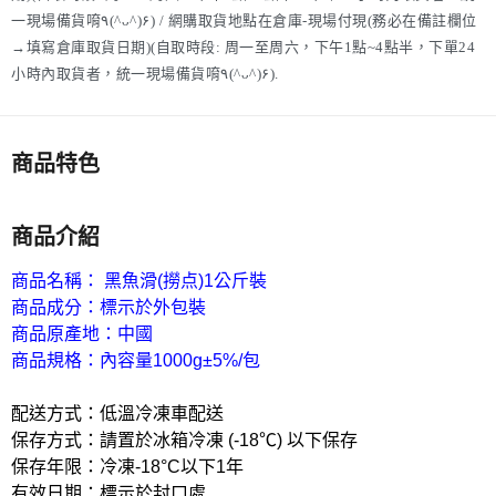
一現場備貨唷٩(^ᴗ^)۶) / 網購取貨地點在倉庫-現場付現(務必在備註欄位
→填寫倉庫取貨日期)(自取時段: 周一至周六，下午1點~4點半，下單24
小時內取貨者，統一現場備貨唷٩(^ᴗ^)۶).
商品特色
商品介紹
商品名稱： 黑魚滑(撈点)1公斤裝
商品成分：標示於外包裝
商品原產地：中國
商品規格：內容量1000g±5%/包
配送方式：低溫冷凍車配送
保存方式：請置於冰箱冷凍 (-18℃) 以下保存
保存年限：冷凍-18°C以下1年
有效日期：標示於封口處