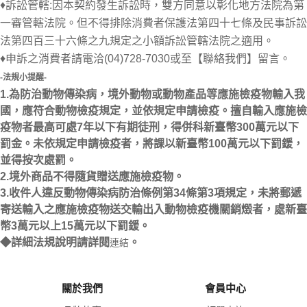
♦訴訟管轄:因本契約發生訴訟時，雙方同意以彰化地方法院為第
一審管轄法院。但不得排除消費者保護法第四十七條及民事訴訟
法第四百三十六條之九規定之小額訴訟管轄法院之適用。
♦申訴之消費者請電洽(04)728-7030或至【聯絡我們】留言。
-法規小提醒-
1.為防治動物傳染病，境外動物或動物產品等應施檢疫物輸入我
國，應符合動物檢疫規定，並依規定申請檢疫。擅自輸入應施檢
疫物者最高可處7年以下有期徒刑，得併科新臺幣300萬元以下
罰金。未依規定申請檢疫者，將課以新臺幣100萬元以下罰鍰，
並得按次處罰。
2.境外商品不得隨貨贈送應施檢疫物。
3.收件人違反動物傳染病防治條例第34條第3項規定，未將郵遞
寄送輸入之應施檢疫物送交輸出入動物檢疫機關銷燬者，處新臺
幣3萬元以上15萬元以下罰鍰。
◆詳細法規說明請詳閱
。
連結
關於我們
會員中心