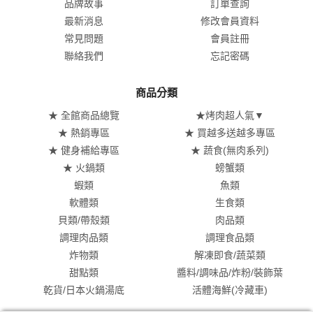
品牌故事
訂單查詢
最新消息
修改會員資料
常見問題
會員註冊
聯絡我們
忘記密碼
商品分類
★ 全館商品總覽
★烤肉超人氣▼
★ 熱銷專區
★ 買越多送越多專區
★ 健身補給專區
★ 蔬食(無肉系列)
★ 火鍋類
螃蟹類
蝦類
魚類
軟體類
生食類
貝類/帶殼類
肉品類
調理肉品類
調理食品類
炸物類
解凍即食/蔬菜類
甜點類
醬料/調味品/炸粉/裝飾葉
乾貨/日本火鍋湯底
活體海鮮(冷藏車)