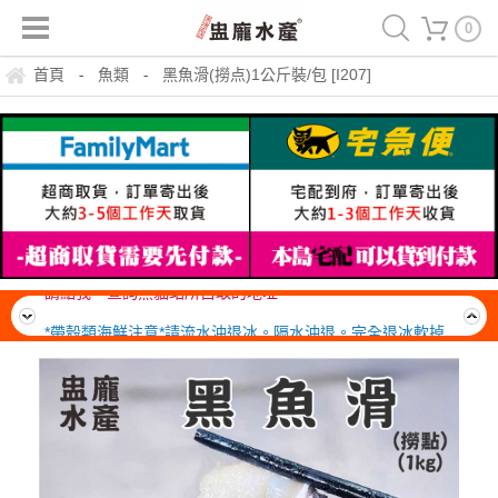
0
首頁
魚類
黑魚滑(撈点)1公斤裝/包 [I207]
-
-
運費150，冷凍滿999免運一箱(20公斤內可裝材積、重量)
請點我，查詢黑貓站所自取的地址
*帶殼類海鮮注意*請流水沖退冰。隔水沖退。完全退冰軟掉
後，即可料理。熟了就可以吃，勿需一直煮，不要久煮。吃
離島無免運門檻，運費一律由貨運公司到府收款，每箱約
了超美味。
$300~400元
運費150，冷凍滿999免運一箱(20公斤內可裝材積、重量)
請點我，查詢黑貓站所自取的地址
*帶殼類海鮮注意*請流水沖退冰。隔水沖退。完全退冰軟掉
後，即可料理。熟了就可以吃，勿需一直煮，不要久煮。吃
離島無免運門檻，運費一律由貨運公司到府收款，每箱約
了超美味。
$300~400元