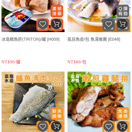
冰島鱈魚肝(TRITON)/罐 [H009]
虱目魚皮/包 魚湯推薦 [E048]
NT$90/罐
NT$80/包