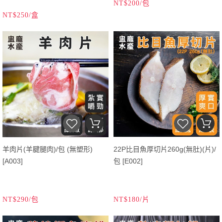
NT$200/包
NT$250/盒
羊肉片(羊腱腿肉)/包 (無塑形)
22P比目魚厚切片260g(無肚)(片)/
[A003]
包 [E002]
NT$290/包
NT$180/片