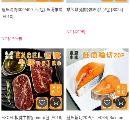
鱸魚清肉300/400-片(包) 魚湯推薦
嫩煎雞腿排(強匠)(紅)/包 [B024]
[E010]
NT$65/包
NT$150/包
EXCEL板腱牛排(prime)/包 [A016]
鮭魚輪切20P/片 [E064] Salmon