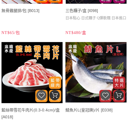
無骨雞腿排/包 [B013]
三色糰子/盒 [I098]
日本點心 日式糰子 Q彈軟糯 日本進口
NT$65/包
NT$480/盒
藍絲帶雪花牛肉片(0.3-0.4cm)/盒
鯖魚片L(皇冠牌)/片 [E038]
[A018]