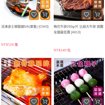
活凍波士頓龍蝦5/6(單隻) [C043]
梅花牛排250g/片 比臉大牛排 挑戰
全國最低價 [A013]
NT$520/隻
NT$240/包