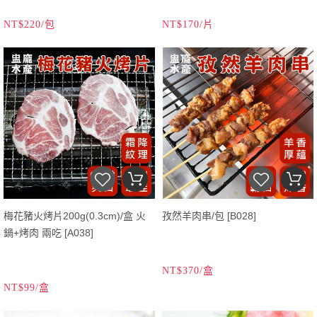
NT$220/包
NT$170/片
梅花豬火烤片200g(0.3cm)/盒 火
孜然羊肉串/包 [B028]
鍋+烤肉 兩吃 [A038]
NT$370/盒
NT$99/盒