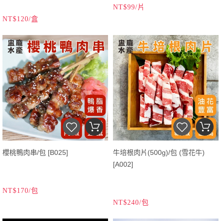
NT$99/片
NT$120/盒
櫻桃鴨肉串/包 [B025]
牛培根肉片(500g)/包 (雪花牛)
[A002]
NT$170/包
NT$240/包