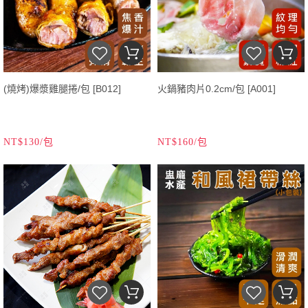
(燒烤)爆漿雞腿捲/包 [B012]
火鍋豬肉片0.2cm/包 [A001]
NT$130/包
NT$160/包