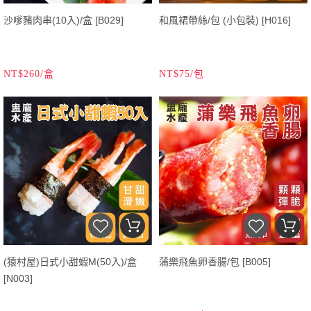
沙嗲豬肉串(10入)/盒 [B029]
和風裙帶絲/包 (小包裝) [H016]
NT$260/盒
NT$75/包
(猿村屋)日式小甜蝦M(50入)/盒
蒲樂飛魚卵香腸/包 [B005]
[N003]