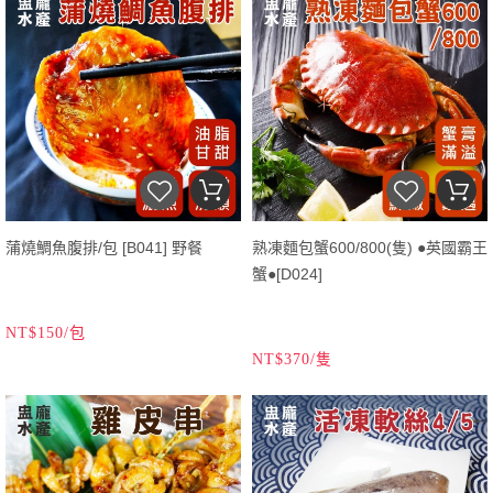
蒲燒鯛魚腹排/包 [B041] 野餐
熟凍麵包蟹600/800(隻) ●英國霸王
蟹●[D024]
NT$150/包
NT$370/隻