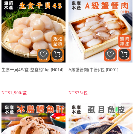
生食干貝4S/盒-整盒約1kg [N014]
A級蟹管肉(中管)/包 [D001]
NT$1,900/盒
NT$75/包